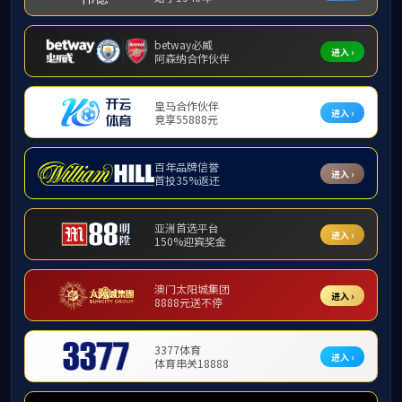
网站首页
>
机构设置
>
科学技术处职责
机构设置
科学技术处（社会科学处、
机构设置及人员配置
科学技术处职责
必赢3003no1线路检测中心科协