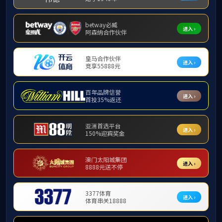
☉ 确保浏览器的
☉ 
☉ 如有
5
月
11
日下午，广西科技师范学院科研管理
实训楼
1509
会议室举行。必赢3003no1线